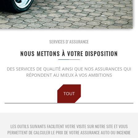
SERVICES D'ASSURANCE
NOUS METTONS À VOTRE DISPOSITION
PRUSZYNSKA-SIENKO Iwona Barbara
ERROELEN Frederic
DES SERVICES DE QUALITÉ AINSI QUE NOS ASSURANCES QUI
RÉPONDENT AU MIEUX À VOS AMBITIONS
BALAN Gabriel
TILITA Alexandru
TOUT
BUJOR Alexandru
VAN BOUWEL Cornelia
LES OUTILS SUIVANTS FACILITENT VOTRE VISITE SUR NOTRE SITE ET VOUS
PERMETTENT DE CALCULER LE PRIX DE VOTRE ASSURANCE AUTO OU INCENDIE