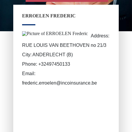
Epargne pension, épargne à long terme
VAN BOUWEL Cornelia
ERROELEN FREDERIC
Epargne enfant
Assurance décès
Address:
Assurance funéraire
RUE LOUIS VAN BEETHOVEN no 21/3
RC Exploitation / RC Professionnel
City:
ANDERLECHT (B)
Accident de travail
Phone:
+32497450133
Assurance décennale
Email:
Protection juridique
frederic.erroelen@incoinsurance.be
PLCI pour les indépendants
EIP pour les sociétés
INAMI pour les médecins