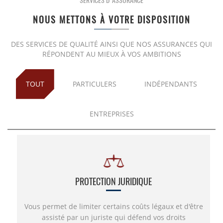
SERVICES D'ASSURANCE
NOUS METTONS À VOTRE DISPOSITION
PLCI pour les indépendants
EIP pour les sociétés
DES SERVICES DE QUALITÉ AINSI QUE NOS ASSURANCES QUI
RÉPONDENT AU MIEUX À VOS AMBITIONS
INAMI pour les médecins
TOUT
PARTICULERS
INDÉPENDANTS
ENTREPRISES
PROTECTION JURIDIQUE
Vous permet de limiter certains coûts légaux et d'être
assisté par un juriste qui défend vos droits