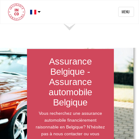
MENU
Assurance
Belgique -
Assurance
automobile
Belgique
Vous recherchez une assurance
automobile financièrement
raisonnable en Belgique? N'hésitez
pas à nous contacter ou vous