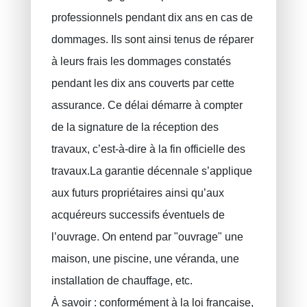
ERROELEN Frederic
Assurance auto
professionnels pendant dix ans en cas de
dommages. Ils sont ainsi tenus de réparer
Assurances soins de santé
BALAN Gabriel
à leurs frais les dommages constatés
Assurance familiale
TILITA Alexandru
pendant les dix ans couverts par cette
BUJOR Alexandru
Assurance vie
assurance. Ce délai démarre à compter
Epargne pension, épargne à long terme
VAN BOUWEL Cornelia
de la signature de la réception des
Epargne enfant
travaux, c’est-à-dire à la fin officielle des
Assurance décès
travaux.La garantie décennale s’applique
Assurance funéraire
aux futurs propriétaires ainsi qu’aux
RC Exploitation / RC Professionnel
acquéreurs successifs éventuels de
l’ouvrage. On entend par "ouvrage" une
Accident de travail
maison, une piscine, une véranda, une
Assurance décennale
installation de chauffage, etc.
Protection juridique
À savoir : conformément à la loi française,