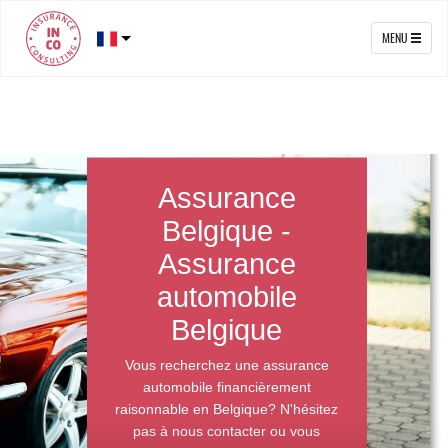
MENU
Assurance
Belgique -
Assurance
automobile
Belgique
Vous recherchez une assurance
automobile financièrement
raisonnable en Belgique? N'hésitez
pas à nous contacter ou vous