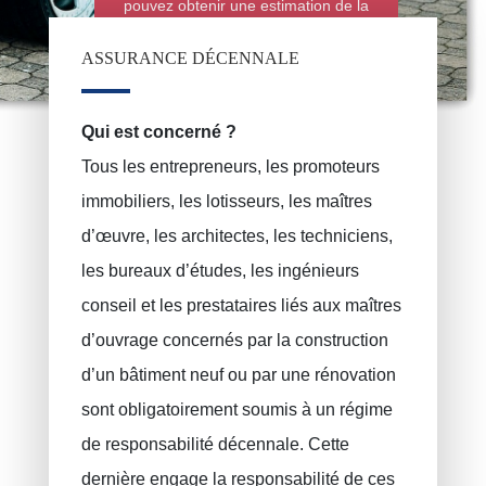
pouvez obtenir une estimation de la
police d'assurance automobile en
ligne grâce au simulateur de ce site
ASSURANCE DÉCENNALE
Qui est concerné ?
Tous les entrepreneurs, les promoteurs
immobiliers, les lotisseurs, les maîtres
d’œuvre, les architectes, les techniciens,
les bureaux d’études, les ingénieurs
conseil et les prestataires liés aux maîtres
d’ouvrage concernés par la construction
d’un bâtiment neuf ou par une rénovation
sont obligatoirement soumis à un régime
de
responsabilité décennale
. Cette
Assurance incendie
PRUSZYNSKA-SIENKO Iwona Barbara
dernière engage la responsabilité de ces