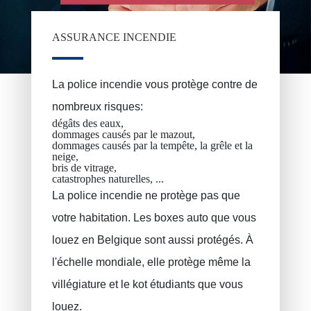
Epargne pension, épargne à long terme
VAN BOUWEL Cornelia
ASSURANCE INCENDIE
Epargne enfant
Assurance décès
La police incendie vous protège contre de
Assurance funéraire
nombreux risques:
RC Exploitation / RC Professionnel
dégâts des eaux,
dommages causés par le mazout,
Accident de travail
dommages causés par la tempête, la grêle et la
neige,
Assurance décennale
bris de vitrage,
catastrophes naturelles, ...
Protection juridique
La police incendie ne protège pas que
PLCI pour les indépendants
votre habitation. Les boxes auto que vous
louez en Belgique sont aussi protégés. À
EIP pour les sociétés
l'échelle mondiale, elle protège même la
INAMI pour les médecins
villégiature et le kot étudiants que vous
louez.