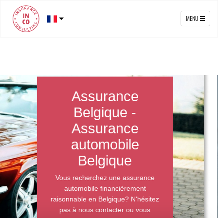
MENU
Assurance
Belgique -
Assurance
automobile
Belgique
Vous recherchez une assurance
automobile financièrement
raisonnable en Belgique? N'hésitez
pas à nous contacter ou vous