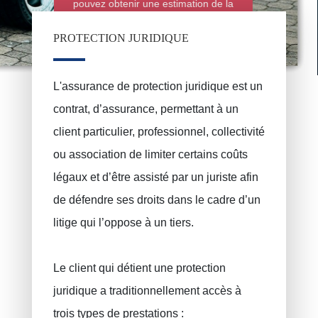
pouvez obtenir une estimation de la
police d'assurance automobile en
ligne grâce au simulateur de ce site
PROTECTION JURIDIQUE
L'assurance de protection juridique est un
Assurance incendie
PRUSZYNSKA-SIENKO Iwona Barbara
contrat, d’assurance, permettant à un
ERROELEN Frederic
Assurance auto
client particulier, professionnel, collectivité
Assurances soins de santé
BALAN Gabriel
ou association de limiter certains coûts
Assurance familiale
TILITA Alexandru
légaux et d’être assisté par un juriste afin
BUJOR Alexandru
Assurance vie
de défendre ses droits dans le cadre d’un
Epargne pension, épargne à long terme
VAN BOUWEL Cornelia
litige qui l’oppose à un tiers.
Epargne enfant
Le client qui détient une protection
Assurance décès
juridique a traditionnellement accès à
Assurance funéraire
trois types de prestations :