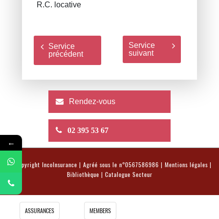
R.C. locative
Service
Service
suivant
précédent
Rendez-vous
02 395 53 67
←
© Copyright
IncoInsurance
| Agréé sous le n°0567586986 |
Mentions légales
|
Bibliothèque
|
Catalogue Secteur
ASSURANCES
MEMBERS