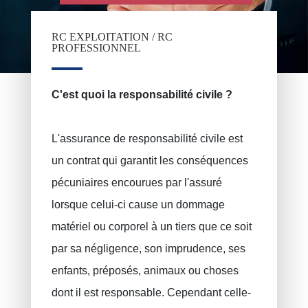
Assurances soins de santé
BALAN Gabriel
Assurance familiale
TILITA Alexandru
RC EXPLOITATION / RC
PROFESSIONNEL
BUJOR Alexandru
Assurance vie
Epargne pension, épargne à long terme
VAN BOUWEL Cornelia
C'est quoi la responsabilité civile ?
Epargne enfant
Assurance décès
L'assurance de responsabilité civile est
Assurance funéraire
un contrat qui garantit les conséquences
RC Exploitation / RC Professionnel
pécuniaires encourues par l'assuré
lorsque celui-ci cause un dommage
Accident de travail
matériel ou corporel à un tiers que ce soit
Assurance décennale
par sa négligence, son imprudence, ses
Protection juridique
enfants, préposés, animaux ou choses
PLCI pour les indépendants
dont il est responsable. Cependant celle-
EIP pour les sociétés