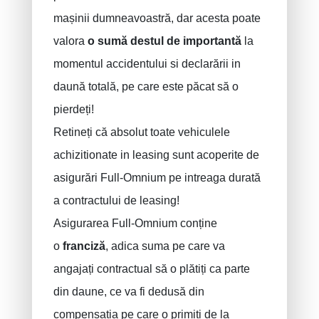
mașinii dumneavoastră, dar acesta poate
valora
o sumă destul de importantă
la
momentul accidentului si declarării in
daună totală, pe care este păcat să o
pierdeți!
Retineți că absolut toate vehiculele
achizitionate in leasing sunt acoperite de
asigurări Full-Omnium pe intreaga durată
a contractului de leasing!
Asigurarea Full-Omnium conține
o
franciză
, adica suma pe care va
angajați contractual să o plătiți ca parte
din daune, ce va fi dedusă din
compensația pe care o primiți de la