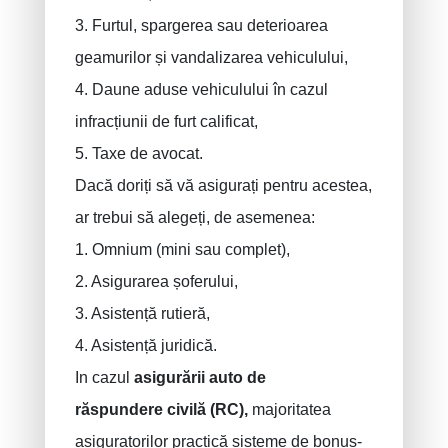
3. Furtul, spargerea sau deterioarea
geamurilor și vandalizarea vehiculului,
4. Daune aduse vehiculului în cazul
PRUSZYNSKA-SIENKO Iwona Barbara
Asigurare incendiu
infracțiunii de furt calificat,
ERROELEN Frederic
Asigurări auto
5. Taxe de avocat.
Asigurari de sanatate
BALAN Gabriel
Dacă doriți să vă asigurați pentru acestea,
Asigurari de familie
TILITA Alexandru
ar trebui să alegeți, de asemenea:
BUJOR Alexandru
Asigurari de viata
1. Omnium (mini sau complet),
Sanatate - Asigurari de Viata
VAN BOUWEL Cornelia
2. Asigurarea șoferului,
Economi pentru copii
3. Asistență rutieră,
Asigurari Deces
4. Asistență juridică.
In cazul
asigurării auto de
Asigurare funerară
răspundere
civilă (RC),
majoritatea
Răspundere civilă / exploatare
asiguratorilor practică sisteme de bonus-