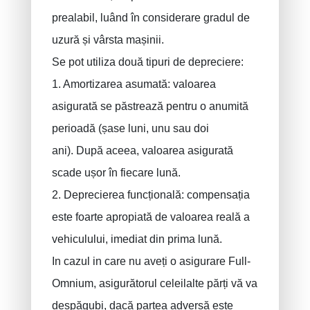
prealabil, luând în considerare gradul de
uzură și vârsta mașinii.
Se pot utiliza două tipuri de depreciere:
1. Amortizarea asumată: valoarea
asigurată se păstrează pentru o anumită
perioadă (șase luni, unu sau doi
ani). După aceea, valoarea asigurată
scade ușor în fiecare lună.
2. Deprecierea funcțională: compensația
este foarte apropiată de valoarea reală a
vehiculului, imediat din prima lună.
In cazul in care nu aveți o asigurare Full-
Omnium, asigurătorul celeilalte părți vă va
despăgubi, dacă partea adversă este