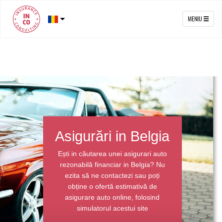
MENIU
Asigurări in Belgia
Ești in căutarea unei asigurari auto
rezonabilă financiar in Belgia? Nu
ezita să ne contactezi sau poți
obține o ofertă estimativă de
asigurare auto online, folosind
simulatorul acestui site