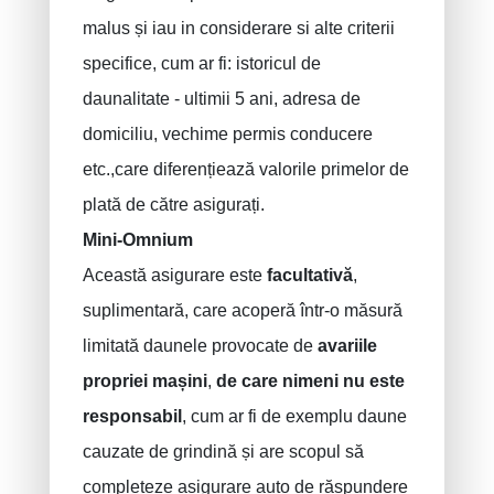
Asigurari acident de munca
malus și iau in considerare si alte criterii
Asigurare decenală
specifice, cum ar fi: istoricul de
Protectie juridica
daunalitate - ultimii 5 ani, adresa de
PLCI pentru independenti
domiciliu, vechime permis conducere
EIP pentru companii
etc.,care diferențiează valorile primelor de
Plan INAMI pentru medici
plată de către asigurați.
Mini-Omnium
Această asigurare este
facultativă
,
suplimentară, care acoperă într-o măsură
limitată daunele provocate de
avariile
propriei mașini
,
de care nimeni nu este
responsabil
, cum ar fi de exemplu daune
cauzate de grindină și are scopul să
completeze asigurare auto de răspundere