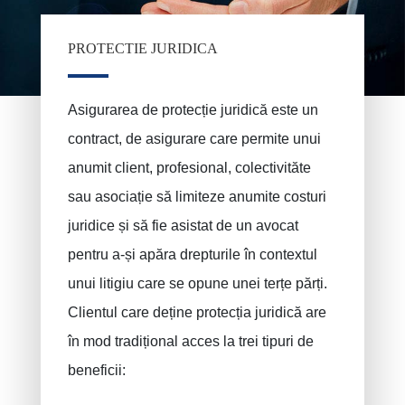
PROTECTIE JURIDICA
PRUSZYNSKA-SIENKO Iwona Barbara
Asigurare incendiu
Asigurarea de protecție juridică este un
ERROELEN Frederic
Asigurări auto
contract, de asigurare care permite unui
anumit client, profesional, colectivităte
Asigurari de sanatate
BALAN Gabriel
sau asociație să limiteze anumite costuri
Asigurari de familie
TILITA Alexandru
juridice și să fie asistat de un avocat
BUJOR Alexandru
Asigurari de viata
pentru a-și apăra drepturile în contextul
Sanatate - Asigurari de Viata
VAN BOUWEL Cornelia
unui litigiu care se opune unei terțe părți.
Economi pentru copii
Clientul care deține protecția juridică are
Asigurari Deces
în mod tradițional acces la trei tipuri de
Asigurare funerară
beneficii:
Răspundere civilă / exploatare