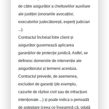
de către asigurător a cheltuielilor auxiliare
ale justiției (onorariile avocaților,
executorilor judecătorești, experți judiciari
...).
Contractul încheiat între client și
asigurător guvernează aplicarea
garanțiilor de protecție juridică. Astfel, se
definesc domeniile de intervenție ale
asigurătorului și termenii acestuia.
Contractul prevede, de asemenea,
excluderi de garanții (de exemplu,
cazurile de război civil sau de infracțiuni
intenționate ...) și poate indica o perioadă
de așteptare (ceea ce înseamnă că, odată