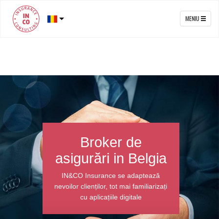
MENIU
Broker de
asigurări in Belgia
IN&CO Insurance se adaptează
nevoilor clienților, tot mai familiarizați
cu aplicațiile digitale