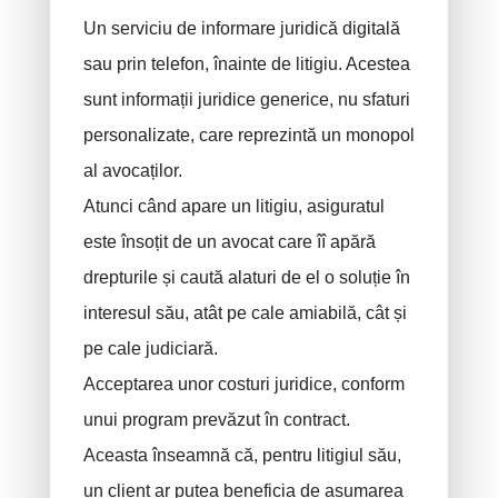
Un serviciu de informare juridică digitală
Asigurari acident de munca
sau prin telefon, înainte de litigiu. Acestea
Asigurare decenală
sunt informații juridice generice, nu sfaturi
Protectie juridica
personalizate, care reprezintă un monopol
PLCI pentru independenti
al avocaților.
EIP pentru companii
Atunci când apare un litigiu, asiguratul
Plan INAMI pentru medici
este însoțit de un avocat care îî apără
drepturile și caută alaturi de el o soluție în
interesul său, atât pe cale amiabilă, cât și
pe cale judiciară.
Acceptarea unor costuri juridice, conform
unui program prevăzut în contract.
Aceasta înseamnă că, pentru litigiul său,
un client ar putea beneficia de asumarea