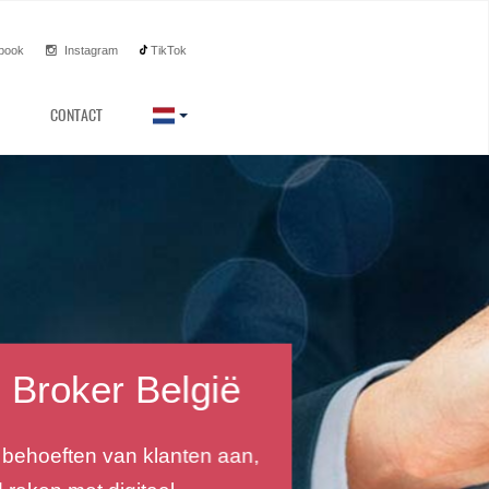
book
Instagram
TikTok
CONTACT
g in
unt