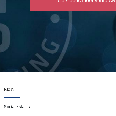
een geschatte autoverzekering krijgen door de simul
van deze site
RIZIV
Sociale status