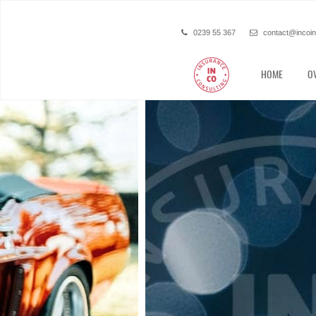
0239 55 367
contact@incoi
HOME
O
Bent u 
België