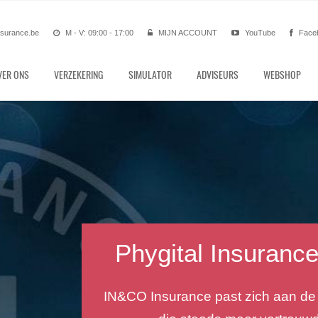
nsurance.be
M - V: 09:00 - 17:00
MIJN ACCOUNT
YouTube
Face
VER ONS
VERZEKERING
SIMULATOR
ADVISEURS
WEBSHOP
Autoverzekering België
op zoek naar een financieel redelijke autoverzekerin
? Aarzel niet om contact met ons op te nemen of u k