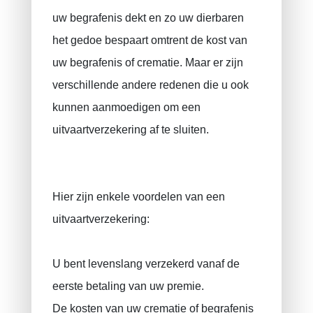
Sparen voor uw kind
uw begrafenis dekt en zo uw dierbaren
Overlijdensverzekering
het gedoe bespaart omtrent de kost van
Uitvaartverzekering
uw begrafenis of crematie. Maar er zijn
BA uitbating / beroepsaansprakelijkheid
verschillende andere redenen die u ook
Arbeidsongeval
kunnen aanmoedigen om een ​​
Tienjarige aansprakelijkheidsverzekering
uitvaartverzekering af te sluiten.
Rechtsbijstandverzekering
VAPZ voor zelfstandigen
Hier zijn enkele voordelen van een
IPT
uitvaartverzekering:
RIZIV
U bent levenslang verzekerd vanaf de
eerste betaling van uw premie.
De kosten van uw crematie of begrafenis