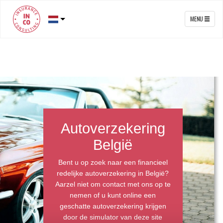
MENU
Autoverzekering
België
Bent u op zoek naar een financieel
redelijke autoverzekering in België?
Aarzel niet om contact met ons op te
nemen of u kunt online een
geschatte autoverzekering krijgen
door de simulator van deze site