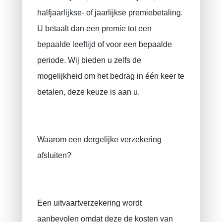
halfjaarlijkse- of jaarlijkse premiebetaling.
U betaalt dan een premie tot een
bepaalde leeftijd of voor een bepaalde
periode. Wij bieden u zelfs de
mogelijkheid om het bedrag in één keer te
betalen, deze keuze is aan u.
PRUSZYNSKA-SIENKO Iwona Barbara
Brandverzekering
ERROELEN Frederic
Autoverzekering
Waarom een ​​dergelijke verzekering
Ziekteverzekering
BALAN Gabriel
afsluiten?
Familiale verzekering
TILITA Alexandru
Levensverzekering
BUJOR Alexandru
Een uitvaartverzekering wordt
Pensioensparen / Langtermijnsparen
VAN BOUWEL Cornelia
aanbevolen omdat deze de kosten van