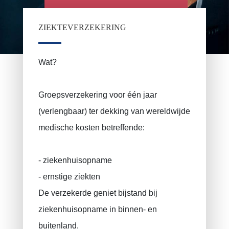
PRUSZYNSKA-SIENKO Iwona Barbara
Brandverzekering
ZIEKTEVERZEKERING
ERROELEN Frederic
Autoverzekering
Ziekteverzekering
BALAN Gabriel
Wat?
Familiale verzekering
TILITA Alexandru
Groepsverzekering voor één jaar
Levensverzekering
BUJOR Alexandru
(verlengbaar) ter dekking van wereldwijde
Pensioensparen / Langtermijnsparen
VAN BOUWEL Cornelia
medische kosten betreffende:
Sparen voor uw kind
Overlijdensverzekering
- ziekenhuisopname
Uitvaartverzekering
- ernstige ziekten
BA uitbating / beroepsaansprakelijkheid
De verzekerde geniet bijstand bij
Arbeidsongeval
ziekenhuisopname in binnen- en
Tienjarige aansprakelijkheidsverzekering
buitenland.