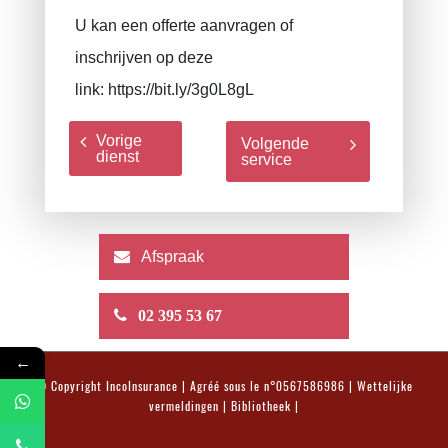
U kan een offerte aanvragen of
inschrijven op deze
link:
https://bit.ly/3g0L8gL
Vorige
Volgende
dienst
service
Afspraak
02 395 53 67
←
© Copyright
IncoInsurance
| Agréé sous le n°0567586986 |
Wettelijke
vermeldingen
|
Bibliotheek
|